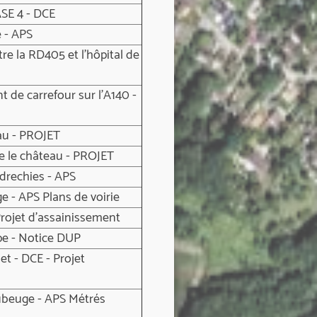
SE 4 - DCE
 - APS
re la RD405 et l'hôpital de
 de carrefour sur l'A140 -
au - PROJET
re le château - PROJET
rechies - APS
- APS Plans de voirie
Projet d'assainissement
pe - Notice DUP
et - DCE - Projet
ubeuge - APS Métrés