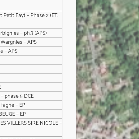
 Petit Fayt – Phase 2 (ET.
bignies – ph.3 (APS)
l Wargnies – APS
s – APS
E
– phase 5 DCE
 fagne – EP
BEUGE – EP
ES VILLERS SIRE NICOLE –