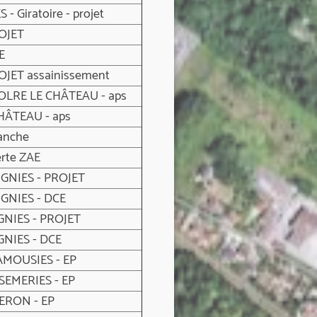
- Giratoire - projet
ROJET
E
ROJET assainissement
SOLRE LE CHÂTEAU - aps
HÂTEAU - aps
ranche
erte ZAE
IGNIES - PROJET
IGNIES - DCE
GNIES - PROJET
GNIES - DCE
AMOUSIES - EP
SEMERIES - EP
ERON - EP