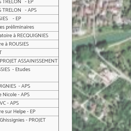
S TRELON - EP
RS TRELON - APS
SIES - EP
s préliminaires
ratoire à RECQUIGNIES
ire à ROUSIES
T
 PROJET ASSAINISSEMENT
SIES - Etudes
UIGNIES - APS
e Nicole - APS
VC - APS
e sur Helpe - EP
Ghissignies - PROJET