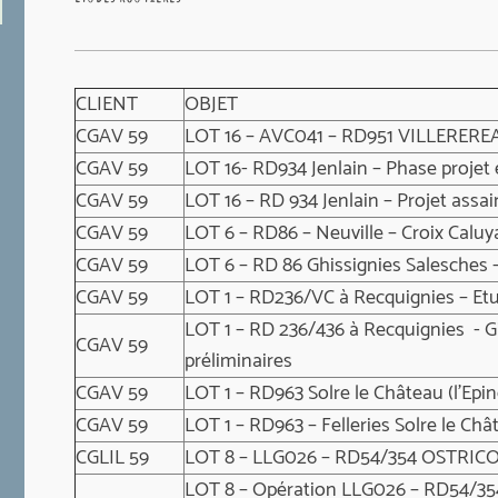
CLIENT
OBJET
CGAV 59
LOT 16 – AVC041 – RD951 VILLERERE
CGAV 59
LOT 16- RD934 Jenlain – Phase projet
CGAV 59
LOT 16 – RD 934 Jenlain – Projet assa
CGAV 59
LOT 6 – RD86 – Neuville – Croix Caluy
CGAV 59
LOT 6 – RD 86 Ghissignies Salesches –
CGAV 59
LOT 1 – RD236/VC à Recquignies – Etu
LOT 1 – RD 236/436 à Recquignies - Gi
CGAV 59
préliminaires
CGAV 59
LOT 1 – RD963 Solre le Château (l’Epin
CGAV 59
LOT 1 – RD963 – Felleries Solre le Châ
CGLIL 59
LOT 8 – LLG026 – RD54/354 OSTRICO
LOT 8 – Opération LLG026 – RD54/354