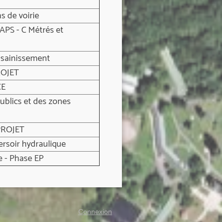
 de voirie
PS - C Métrés et
ssainissement
ROJET
CE
ublics et des zones
PROJET
rsoir hydraulique
e - Phase EP
Connexion