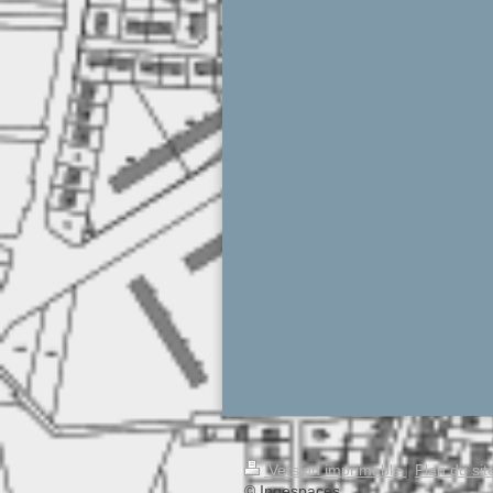
Version imprimable
|
Plan du sit
© Ingespaces