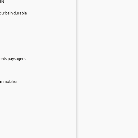
TIN
t urbain durable
ents paysagers
’immobilier