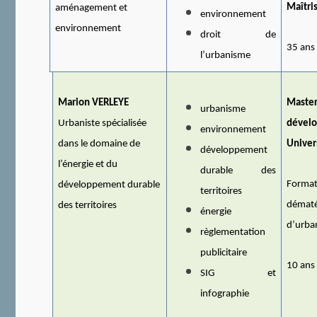
Maîtri
aménagement et
environnement
environnement
droit de
35 ans
l’urbanisme
Marion VERLEYE
Master
urbanisme
Urbaniste spécialisée
dévelo
environnement
dans le domaine de
Univer
développement
l’énergie et du
durable des
Format
développement durable
territoires
dématé
des territoires
énergie
d’urba
règlementation
publicitaire
10 ans
SIG et
infographie