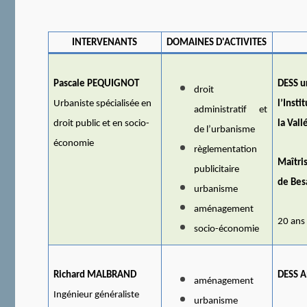
INTERVENANTS
DOMAINES D'ACTIVITES
Pascale PEQUIGNOT
DESS u
droit
Urbaniste spécialisée en
l’Insti
administratif et
droit public et en socio-
la Vall
de l’urbanisme
économie
règlementation
Maîtri
publicitaire
de Bes
urbanisme
aménagement
20 ans
socio-économie
Richard MALBRAND
DESS A
aménagement
Ingénieur généraliste
urbanisme