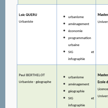
Loïc QUERU
Master
urbanisme
Urbaniste
Univers
aménagement
économie
programmation
urbaine
SIG et
infographie
Paul BERTHELOT
Maste
urbanisme
Urbaniste - géographe
Ecole 
aménagement
Licenc
géographie
Univers
SIG et
infographie